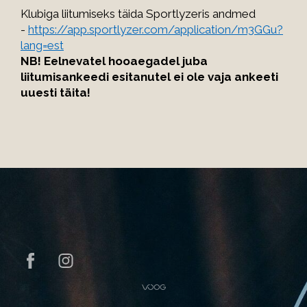
Klubiga liitumiseks täida Sportlyzeris andmed
-
https://app.sportlyzer.com/application/m3GGu?
lang=est
NB! Eelnevatel hooaegadel juba
liitumisankeedi esitanutel ei ole vaja ankeeti
uuesti täita!