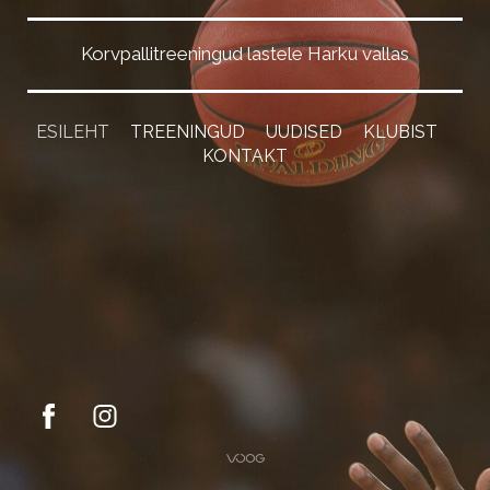
Korvpallitreeningud lastele Harku vallas
ESILEHT
TREENINGUD
UUDISED
KLUBIST
KONTAKT